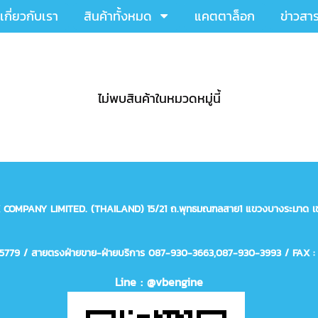
เกี่ยวกับเรา
สินค้าทั้งหมด
แคตตาล็อก
ข่าวสา
ไม่พบสินค้าในหมวดหมู่นี้
X COMPANY LIMITED. (THAILAND)
15/21 ถ.พุทธมณฑลสาย1 แขวงบางระมาด เข
75779 / สายตรงฝ่ายขาย-ฝ่ายบริการ 087-930-3663,
087-930-3993
/ FAX :
Line : @vbengine