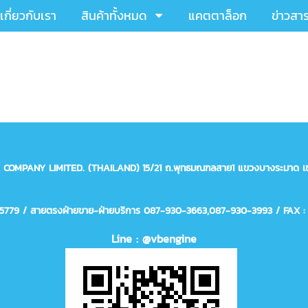
เกี่ยวกับเรา
สินค้าทั้งหมด
แคตตาล็อก
ข่าวสา
X COMPANY LIMITED. (THAILAND)
15/21 ถ.พุทธมณฑลสาย1 แขวงบางระมาด เข
75779 / สายตรงฝ่ายขาย-ฝ่ายบริการ 087-930-3663,
087-930-3993
/ FAX :
Line : @vbengine