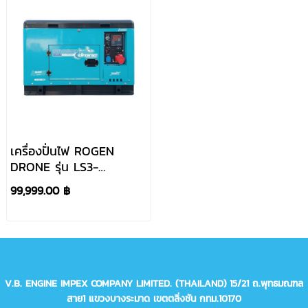
เครื่องปั่นไฟ ROGEN
DRONE รุ่น LS3-
14(380V)
99,999.00 ฿
V.B. ENGINE IMPEX COMPANY LIMITED. (THAILAND)
15/21 ถ.พุทธมณฑล
สาย1 แขวงบางระมาด เขตตลิ่งชัน กทม.10170