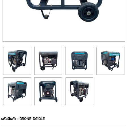
รหัสสินค้า :
DRONE-DG10LE