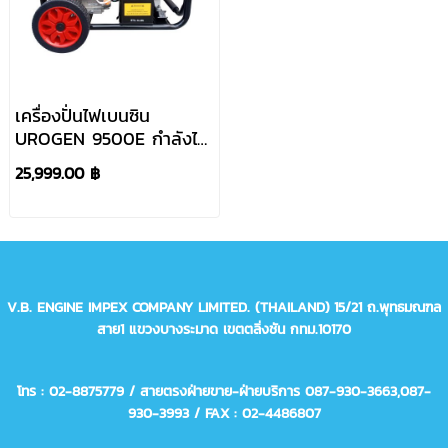
เครื่องปั่นไฟเบนซิน
UROGEN 9500E กำลังไฟ
8kW
25,999.00 ฿
V.B. ENGINE IMPEX COMPANY LIMITED. (THAILAND)
15/21 ถ.พุทธมณฑล
สาย1 แขวงบางระมาด เขตตลิ่งชัน กทม.10170
โทร : 02-8875779 / สายตรงฝ่ายขาย-ฝ่ายบริการ 087-930-3663,
087-
930-3993
/ FAX : 02-4486807