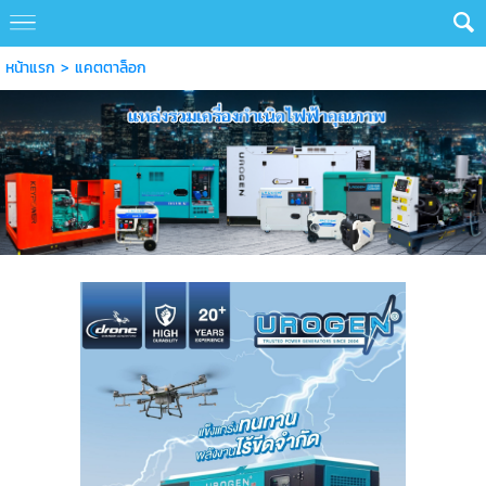
หน้าแรก
>
แคตตาล็อก