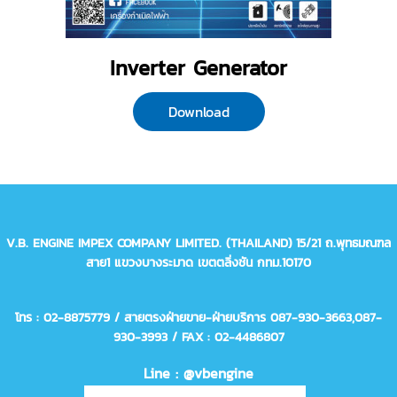
Inverter Generator
Download
V.B. ENGINE IMPEX COMPANY LIMITED. (THAILAND)
15/21 ถ.พุทธมณฑล
สาย1 แขวงบางระมาด เขตตลิ่งชัน กทม.10170
โทร : 02-8875779 / สายตรงฝ่ายขาย-ฝ่ายบริการ 087-930-3663,
087-
930-3993
/ FAX : 02-4486807
Line : @vbengine